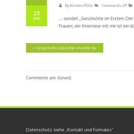
By
Kirsten Plötz
Comments off
23
… sendet „Geschichte im Ersten: Der
MAI
Frauen; ein Interview mit mir ist ein
sorgerecht-lesbischer-muetter.de
Comments are closed.
Datenschutz: siehe „Kontakt und Formales“