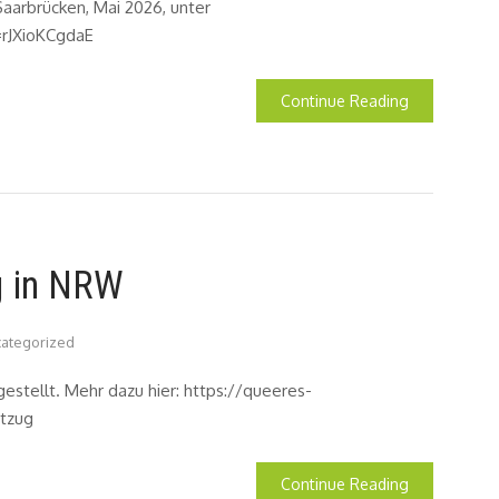
Saarbrücken, Mai 2026, unter
rJXioKCgdaE
Continue Reading
g in NRW
ategorized
estellt. Mehr dazu hier: https://queeres-
tzug
Continue Reading