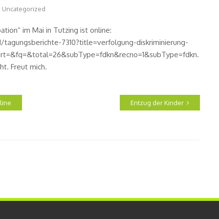
Uncategorized
tion“ im Mai in Tutzing ist online:
/tagungsberichte-7310?title=verfolgung-diskriminierung-
rt=&fq=&total=26&subType=fdkn&recno=1&subType=fdkn.
t. Freut mich.
line
Entzug der Kinder