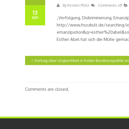
By
Kirsten Plötz
Comments off
13
„Verfolgung, Diskriminierung, Emanzipa
SEP.
http://www.hsozkult.de/searching/id
emanzipation&q=esther%20abel&so
Esther Abel hat sich die Mühe gemach
Vortrag über Ungleichheit in früher Bundesrepublik on
Comments are closed.