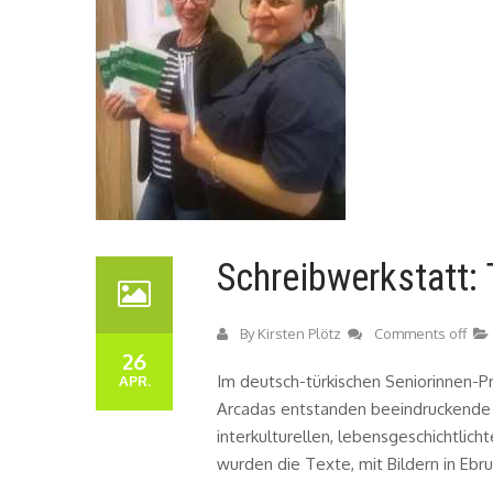
Schreibwerkstatt: 
By
Kirsten Plötz
Comments off
26
Im deutsch-türkischen Seniorinnen-Pr
APR.
Arcadas entstanden beeindruckende
interkulturellen, lebensgeschichtlic
wurden die Texte, mit Bildern in Ebr